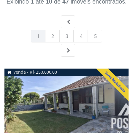
Exibindo
1
até
10
de
47
imóveis encontrados.
1
2
3
4
5
Venda - R$ 250.000,00
Semi Mobiliada