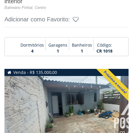
interior
Balneário Pinhal, Centro
Adicionar como Favorito:
Dormitórios
Garagens
Banheiros
Código:
4
1
1
CR 1018
Próximo a escola!
Venda - R$ 135.000,00