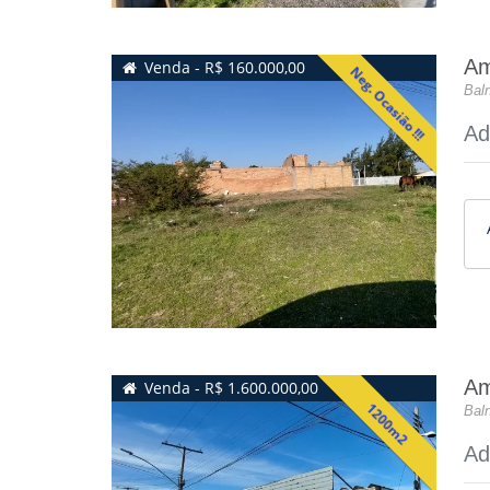
Am
Venda - R$ 160.000,00
Neg. Ocasião !!!
Baln
Ad
Am
Venda - R$ 1.600.000,00
1200m2
Baln
Ad