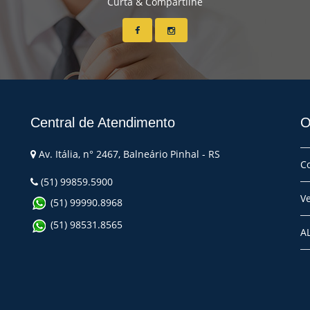
Curta & Compartilhe
Central de Atendimento
O
Av. Itália, n° 2467, Balneário Pinhal - RS
C
(51) 99859.5900
V
(51) 99990.8968
(51) 98531.8565
A