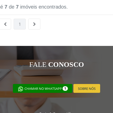
té
7
de
7
imóveis encontrados.
1
FALE
CONOSCO
CHAMAR NO WHATSAPP
1
SOBRE NÓS