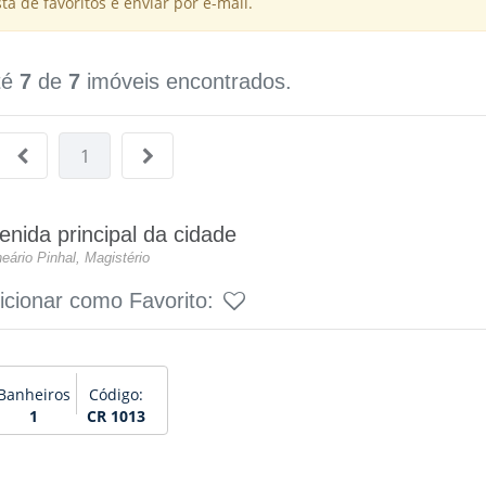
a de favoritos e enviar por e-mail.
té
7
de
7
imóveis encontrados.
1
enida principal da cidade
eário Pinhal, Magistério
icionar como Favorito:
Banheiros
Código:
1
CR 1013