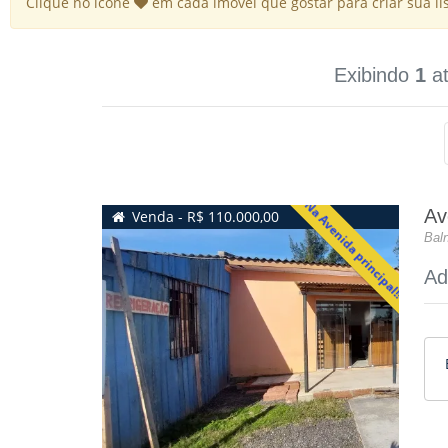
Clique no icone
em cada imóvel que gostar para criar sua list
Exibindo
1
a
Na Avenida principal!!
Av
Venda - R$ 110.000,00
Baln
Ad