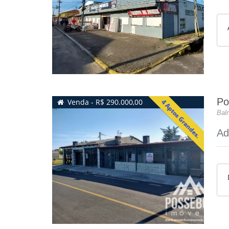
Po
Venda - R$ 290.000,00
4 Aptos Grandes.
Baln
Ad