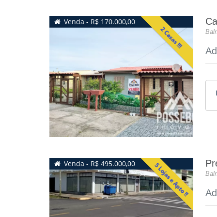
Ca
Venda - R$ 170.000,00
2 Casas !!!
Baln
Ad
Pr
Venda - R$ 495.000,00
5 Lojas e Apto !!
Baln
Ad