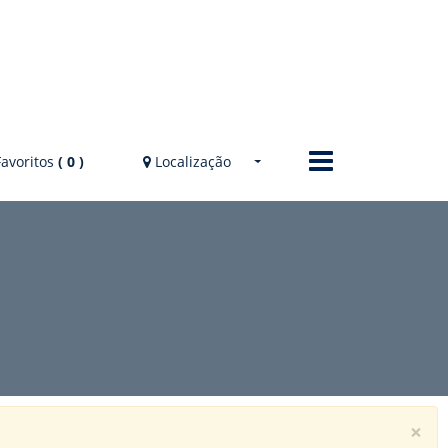
Favoritos
(
0
)
Localização
Localização
Av. Itália, n° 2467
Cidade: Balneário Pinhal - RS -
Centro
VER MAPA
×